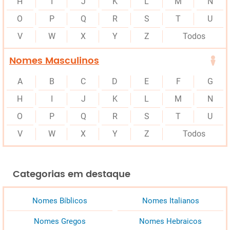
H
I
J
K
L
M
N
O
P
Q
R
S
T
U
V
W
X
Y
Z
Todos
Nomes Masculinos
A
B
C
D
E
F
G
H
I
J
K
L
M
N
O
P
Q
R
S
T
U
V
W
X
Y
Z
Todos
Categorias em destaque
Nomes Bíblicos
Nomes Italianos
Nomes Gregos
Nomes Hebraicos