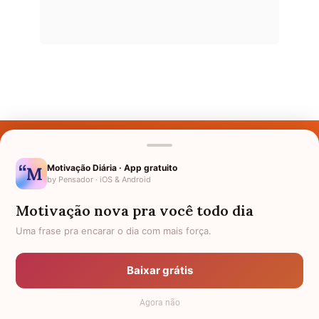
Últimos Nomes
Nomes pelo Mundo
Motivação Diária · App gratuito
by Pensador · iOS & Android
Nomes de Bebês
Motivação nova pra você todo dia
Sobre Nós
Uma frase pra encarar o dia com mais força.
Política de Privacidade
Baixar grátis
Anuncie
Agora não
Termos de Uso