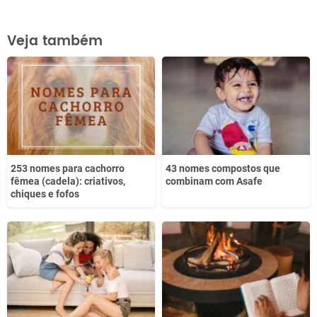
Este conteúdo contém informação incorreta
Veja também
Este conteúdo não tem a informação que procuro
Outro
253 nomes para cachorro
43 nomes compostos que
fêmea (cadela): criativos,
combinam com Asafe
chiques e fofos