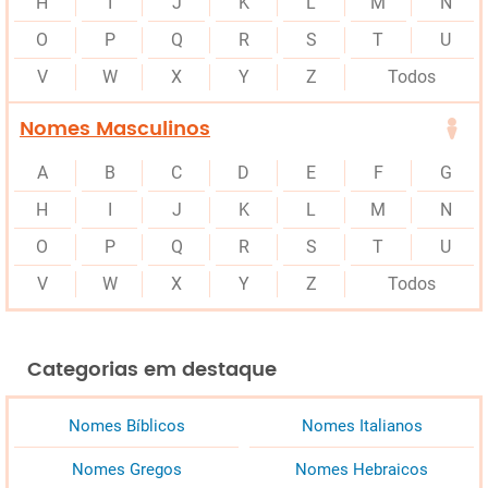
H
I
J
K
L
M
N
O
P
Q
R
S
T
U
V
W
X
Y
Z
Todos
Nomes Masculinos
A
B
C
D
E
F
G
H
I
J
K
L
M
N
O
P
Q
R
S
T
U
V
W
X
Y
Z
Todos
Categorias em destaque
Nomes Bíblicos
Nomes Italianos
Nomes Gregos
Nomes Hebraicos