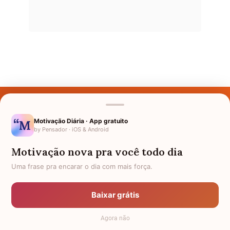
Últimos Nomes
Nomes pelo Mundo
Motivação Diária · App gratuito
by Pensador · iOS & Android
Nomes de Bebês
Motivação nova pra você todo dia
Sobre Nós
Uma frase pra encarar o dia com mais força.
Política de Privacidade
Baixar grátis
Anuncie
Agora não
Termos de Uso