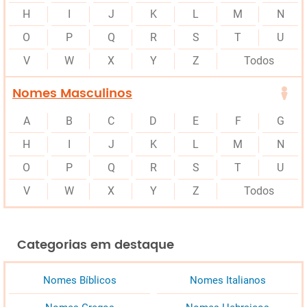
H
I
J
K
L
M
N
O
P
Q
R
S
T
U
V
W
X
Y
Z
Todos
Nomes Masculinos
A
B
C
D
E
F
G
H
I
J
K
L
M
N
O
P
Q
R
S
T
U
V
W
X
Y
Z
Todos
Categorias em destaque
Nomes Bíblicos
Nomes Italianos