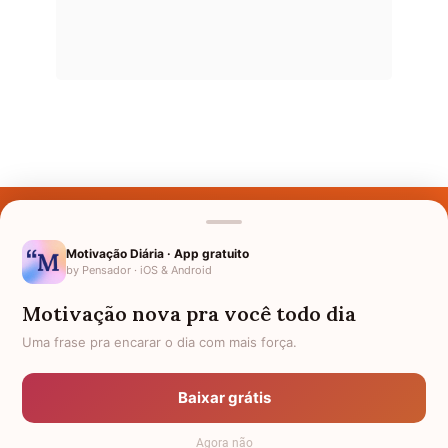
Últimos Nomes
Nomes pelo Mundo
Motivação Diária · App gratuito
by Pensador · iOS & Android
Nomes de Bebês
Motivação nova pra você todo dia
Sobre Nós
Uma frase pra encarar o dia com mais força.
Política de Privacidade
Baixar grátis
Anuncie
Agora não