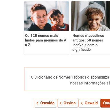
Este conteúdo não tem a informação que procuro
Outro
Os 128 nomes mais
Nomes masculinos
lindos para meninos de A
antigos: 58 nomes
a Z
incríveis com o
significado
O Dicionário de Nomes Próprios disponibiliza
nossas informações sã
Osvaldo
Osvino
Oswald
Otac