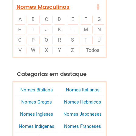
Nomes Masculinos
A
B
C
D
E
F
G
H
I
J
K
L
M
N
O
P
Q
R
S
T
U
V
W
X
Y
Z
Todos
Categorias em destaque
Nomes Bíblicos
Nomes Italianos
Nomes Gregos
Nomes Hebraicos
Nomes Ingleses
Nomes Japoneses
Nomes Indígenas
Nomes Franceses