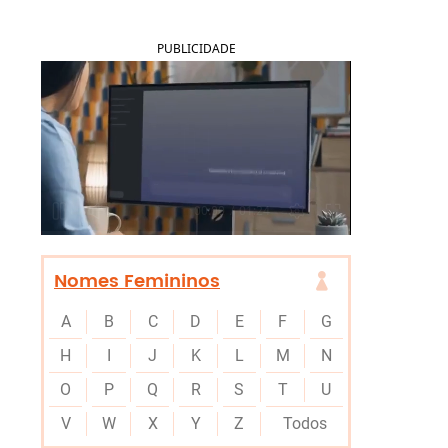
PUBLICIDADE
Nomes Femininos
A
B
C
D
E
F
G
H
I
J
K
L
M
N
O
P
Q
R
S
T
U
V
W
X
Y
Z
Todos