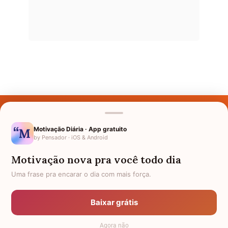
Últimos Nomes
Nomes pelo Mundo
Motivação Diária · App gratuito
by Pensador · iOS & Android
Nomes de Bebês
Motivação nova pra você todo dia
Sobre Nós
Uma frase pra encarar o dia com mais força.
Política de Privacidade
Baixar grátis
Anuncie
Agora não