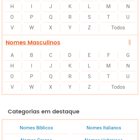
H
I
J
K
L
M
N
O
P
Q
R
S
T
U
V
W
X
Y
Z
Todos
Nomes Masculinos
A
B
C
D
E
F
G
H
I
J
K
L
M
N
O
P
Q
R
S
T
U
V
W
X
Y
Z
Todos
Categorias em destaque
Nomes Bíblicos
Nomes Italianos