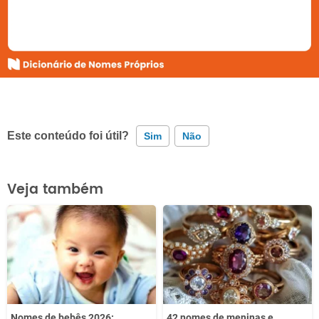
Este conteúdo foi útil?
Sim
Não
Este conteúdo contém informação incorreta
Veja também
Este conteúdo não tem a informação que procuro
Outro
Nomes de bebês 2026:
42 nomes de meninas e