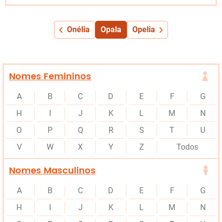
Onélia
Opala
Opelia
Nomes Femininos
A
B
C
D
E
F
G
H
I
J
K
L
M
N
O
P
Q
R
S
T
U
V
W
X
Y
Z
Todos
Nomes Masculinos
A
B
C
D
E
F
G
H
I
J
K
L
M
N