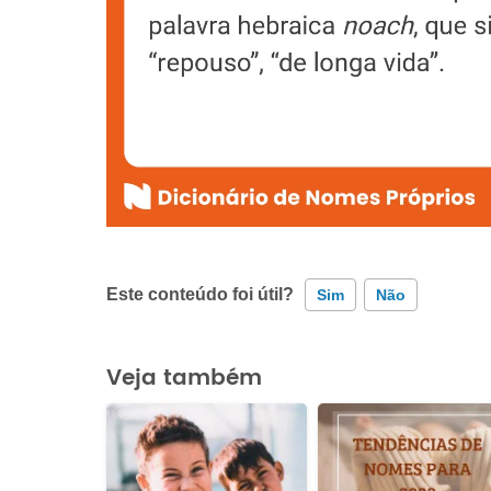
Este conteúdo foi útil?
Sim
Não
Este conteúdo contém informação incorreta
Veja também
Este conteúdo não tem a informação que procuro
Outro