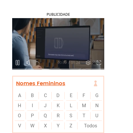
PUBLICIDADE
Nomes Femininos
A
B
C
D
E
F
G
H
I
J
K
L
M
N
O
P
Q
R
S
T
U
V
W
X
Y
Z
Todos