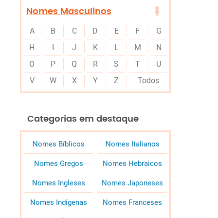
Nomes Masculinos
A
B
C
D
E
F
G
H
I
J
K
L
M
N
O
P
Q
R
S
T
U
V
W
X
Y
Z
Todos
Categorias em destaque
Nomes Bíblicos
Nomes Italianos
Nomes Gregos
Nomes Hebraicos
Nomes Ingleses
Nomes Japoneses
Nomes Indígenas
Nomes Franceses