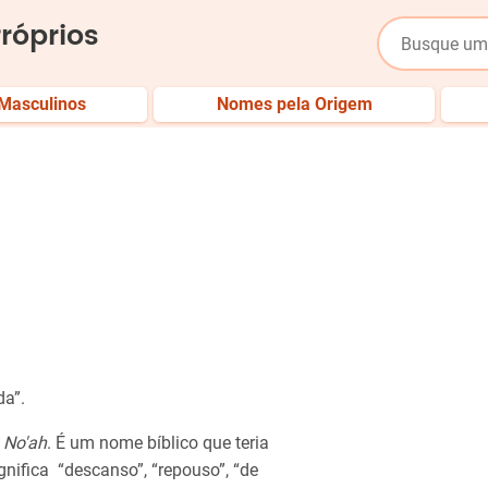
róprios
Masculinos
Nomes pela Origem
da”.
o
No'ah
. É um nome bíblico que teria
ignifica “descanso”, “repouso”, “de