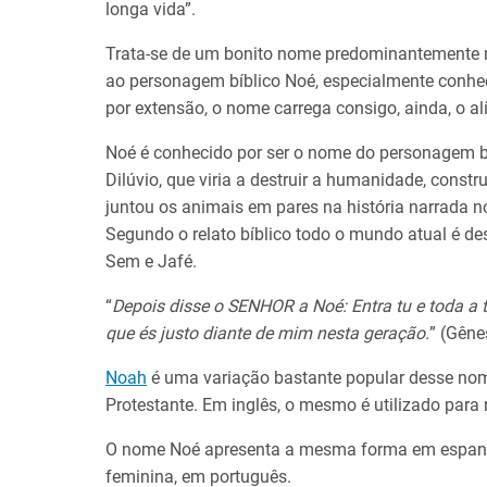
longa vida”.
Trata-se de um bonito nome predominantemente m
ao personagem bíblico Noé, especialmente conhec
por extensão, o nome carrega consigo, ainda, o alí
Noé é conhecido por ser o nome do personagem bí
Dilúvio, que viria a destruir a humanidade, const
juntou os animais em pares na história narrada no
Segundo o relato bíblico todo o mundo atual é de
Sem e Jafé.
“
Depois disse o SENHOR a Noé: Entra tu e toda a t
que és justo diante de mim nesta geração.
” (Gêne
Noah
é uma variação bastante popular desse nom
Protestante. Em inglês, o mesmo é utilizado pa
O nome Noé apresenta a mesma forma em espanho
feminina, em português.