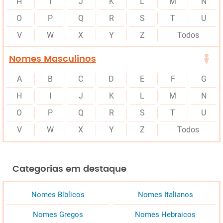
H
I
J
K
L
M
N
O
P
Q
R
S
T
U
V
W
X
Y
Z
Todos
Nomes Masculinos
A
B
C
D
E
F
G
H
I
J
K
L
M
N
O
P
Q
R
S
T
U
V
W
X
Y
Z
Todos
Categorias em destaque
Nomes Bíblicos
Nomes Italianos
Nomes Gregos
Nomes Hebraicos