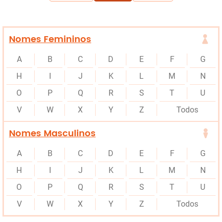
Nomes Femininos
A
B
C
D
E
F
G
H
I
J
K
L
M
N
O
P
Q
R
S
T
U
V
W
X
Y
Z
Todos
Nomes Masculinos
A
B
C
D
E
F
G
H
I
J
K
L
M
N
O
P
Q
R
S
T
U
V
W
X
Y
Z
Todos