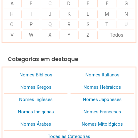
A
B
C
D
E
F
G
H
I
J
K
L
M
N
O
P
Q
R
S
T
U
V
W
X
Y
Z
Todos
Categorias em destaque
Nomes Bíblicos
Nomes Italianos
Nomes Gregos
Nomes Hebraicos
Nomes Ingleses
Nomes Japoneses
Nomes Indígenas
Nomes Franceses
Nomes Árabes
Nomes Mitológicos
Todas as Categorias