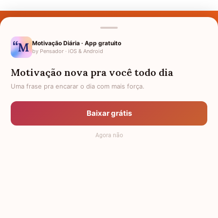
Últimos Nomes
Nomes pelo Mundo
Motivação Diária · App gratuito
by Pensador · iOS & Android
Nomes de Bebês
Motivação nova pra você todo dia
Sobre Nós
Uma frase pra encarar o dia com mais força.
Política de Privacidade
Baixar grátis
Anuncie
Agora não
Termos de Uso
Contato
RSS
Significado dos Nomes
-
Dicionário de Nomes Próprios
© 2008 - 2026
7Graus
.