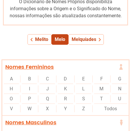
O Dicionário de Nomes Próprios disponibiliza
informações sobre a Origem e o Significado do Nome,
nossas informações são atualizadas constantemente.
Melito
Melo
Melquíades
Nomes Femininos
A
B
C
D
E
F
G
H
I
J
K
L
M
N
O
P
Q
R
S
T
U
V
W
X
Y
Z
Todos
Nomes Masculinos