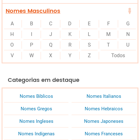
Nomes Masculinos
A
B
C
D
E
F
G
H
I
J
K
L
M
N
O
P
Q
R
S
T
U
V
W
X
Y
Z
Todos
Categorias em destaque
Nomes Bíblicos
Nomes Italianos
Nomes Gregos
Nomes Hebraicos
Nomes Ingleses
Nomes Japoneses
Nomes Indígenas
Nomes Franceses