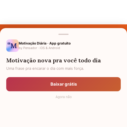
Últimos Nomes
Nomes pelo Mundo
Motivação Diária · App gratuito
by Pensador · iOS & Android
Nomes de Bebês
Motivação nova pra você todo dia
Sobre Nós
Uma frase pra encarar o dia com mais força.
Política de Privacidade
Baixar grátis
Anuncie
Agora não
Termos de Uso
Contato
RSS