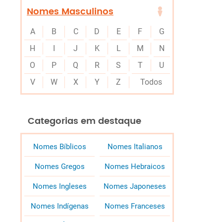
Nomes Masculinos
A
B
C
D
E
F
G
H
I
J
K
L
M
N
O
P
Q
R
S
T
U
V
W
X
Y
Z
Todos
Categorias em destaque
Nomes Bíblicos
Nomes Italianos
Nomes Gregos
Nomes Hebraicos
Nomes Ingleses
Nomes Japoneses
Nomes Indígenas
Nomes Franceses