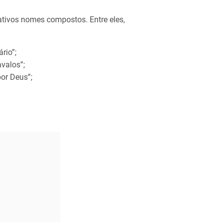
ativos nomes compostos. Entre eles,
rio”;
avalos”;
por Deus”;