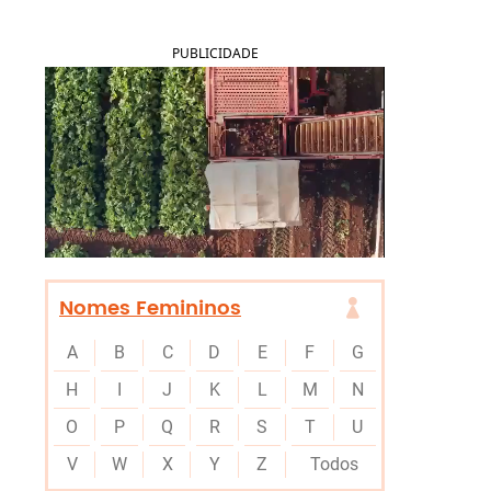
PUBLICIDADE
Nomes Femininos
A
B
C
D
E
F
G
H
I
J
K
L
M
N
O
P
Q
R
S
T
U
V
W
X
Y
Z
Todos