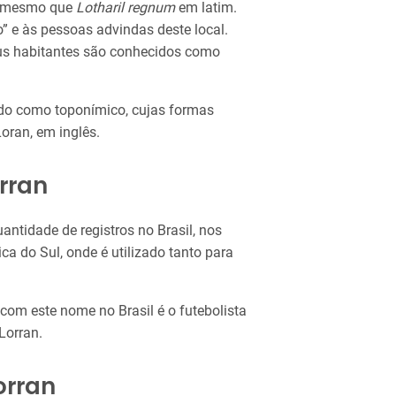
o mesmo que
Lotharil regnum
em latim.
o” e às pessoas advindas deste local.
eus habitantes são conhecidos como
ado como toponímico, cujas formas
Loran, em inglês.
rran
ntidade de registros no Brasil, nos
ca do Sul, onde é utilizado tanto para
om este nome no Brasil é o futebolista
Lorran.
orran