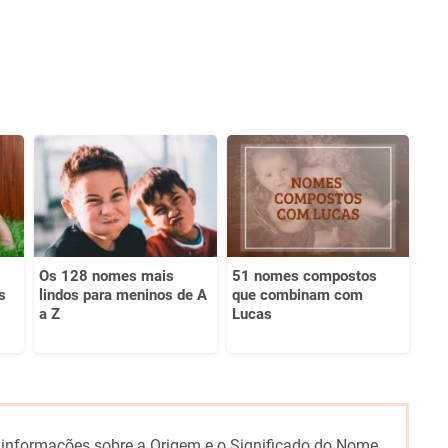
Os 128 nomes mais
51 nomes compostos
s
lindos para meninos de A
que combinam com
a Z
Lucas
 informações sobre a Origem e o Significado do Nome,