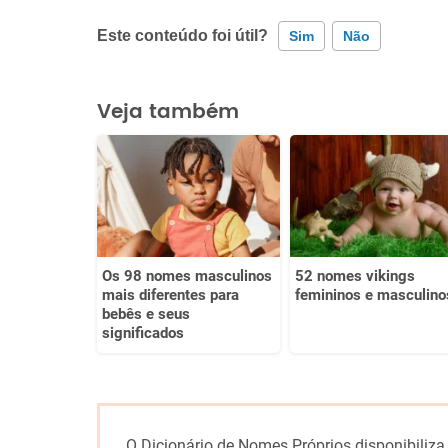
Este conteúdo foi útil?
Sim
Não
Este conteúdo contém informação incorreta
Veja também
Este conteúdo não tem a informação que procuro
Outro
Os 98 nomes masculinos
52 nomes vikings
mais diferentes para
femininos e masculino
bebês e seus
significados
O Dicionário de Nomes Próprios disponibiliza