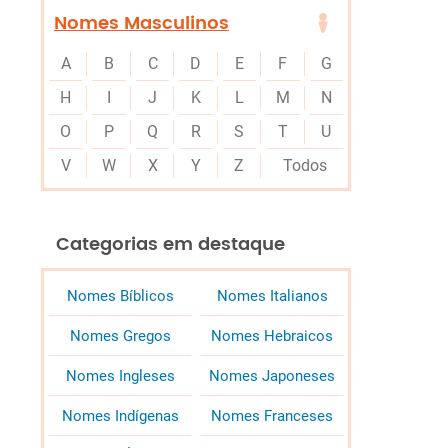
Nomes Masculinos
A
B
C
D
E
F
G
H
I
J
K
L
M
N
O
P
Q
R
S
T
U
V
W
X
Y
Z
Todos
Categorias em destaque
Nomes Bíblicos
Nomes Italianos
Nomes Gregos
Nomes Hebraicos
Nomes Ingleses
Nomes Japoneses
Nomes Indígenas
Nomes Franceses