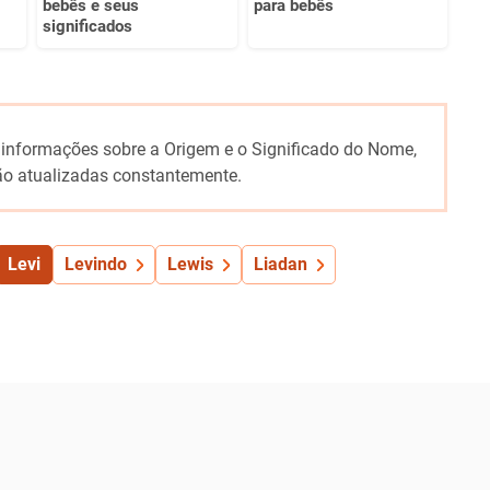
bebês e seus
para bebês
significados
 informações sobre a Origem e o Significado do Nome,
o atualizadas constantemente.
Levi
Levindo
Lewis
Liadan