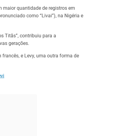
m maior quantidade de registros em
pronunciado como “Livai”), na Nigéria e
 Titãs”, contribuiu para a
vas gerações.
m francês, e Levy, uma outra forma de
vi