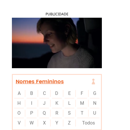
PUBLICIDADE
Nomes Femininos
A
B
C
D
E
F
G
H
I
J
K
L
M
N
O
P
Q
R
S
T
U
V
W
X
Y
Z
Todos