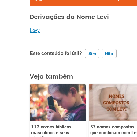
Derivações do Nome Levi
Levy
Este conteúdo foi útil?
Sim
Não
Este conteúdo contém informação incorreta
Veja também
Este conteúdo não tem a informação que procuro
Outro
112 nomes bíblicos
57 nomes compostos
masculinos e seus
que combinam com Le