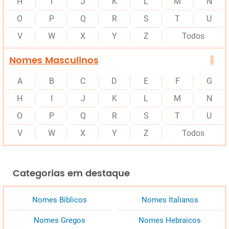
H
I
J
K
L
M
N
O
P
Q
R
S
T
U
V
W
X
Y
Z
Todos
Nomes Masculinos
A
B
C
D
E
F
G
H
I
J
K
L
M
N
O
P
Q
R
S
T
U
V
W
X
Y
Z
Todos
Categorias em destaque
Nomes Bíblicos
Nomes Italianos
Nomes Gregos
Nomes Hebraicos