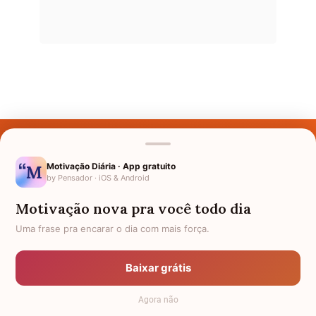
Últimos Nomes
Nomes pelo Mundo
Motivação Diária · App gratuito
by Pensador · iOS & Android
Nomes de Bebês
Motivação nova pra você todo dia
Sobre Nós
Uma frase pra encarar o dia com mais força.
Política de Privacidade
Baixar grátis
Anuncie
Agora não
Termos de Uso