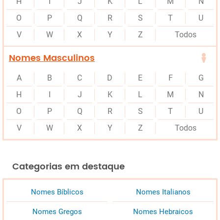
H
I
J
K
L
M
N
O
P
Q
R
S
T
U
V
W
X
Y
Z
Todos
Nomes Masculinos
A
B
C
D
E
F
G
H
I
J
K
L
M
N
O
P
Q
R
S
T
U
V
W
X
Y
Z
Todos
Categorias em destaque
Nomes Bíblicos
Nomes Italianos
Nomes Gregos
Nomes Hebraicos