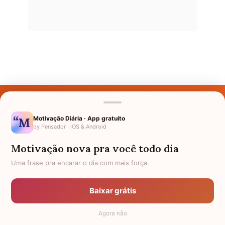
Últimos Nomes
Nomes pelo Mundo
Motivação Diária · App gratuito
by Pensador · iOS & Android
Nomes de Bebês
Motivação nova pra você todo dia
Sobre Nós
Uma frase pra encarar o dia com mais força.
Política de Privacidade
Baixar grátis
Anuncie
Agora não
Termos de Uso