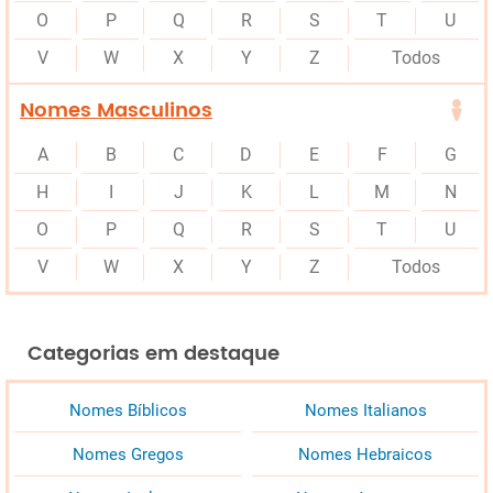
O
P
Q
R
S
T
U
V
W
X
Y
Z
Todos
Nomes Masculinos
A
B
C
D
E
F
G
H
I
J
K
L
M
N
O
P
Q
R
S
T
U
V
W
X
Y
Z
Todos
Categorias em destaque
Nomes Bíblicos
Nomes Italianos
Nomes Gregos
Nomes Hebraicos