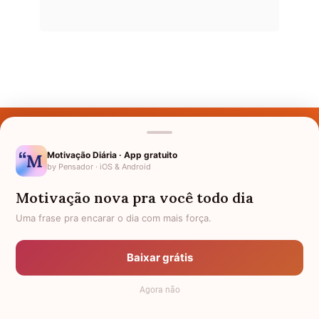
Últimos Nomes
Nomes pelo Mundo
Motivação Diária · App gratuito
by Pensador · iOS & Android
Nomes de Bebês
Motivação nova pra você todo dia
Sobre Nós
Uma frase pra encarar o dia com mais força.
Política de Privacidade
Baixar grátis
Anuncie
Agora não
Termos de Uso