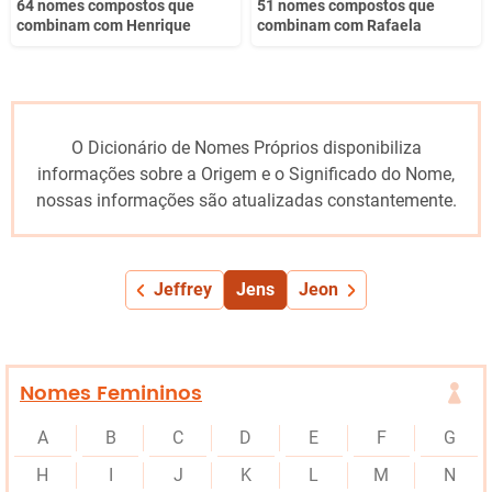
64 nomes compostos que
51 nomes compostos que
combinam com Henrique
combinam com Rafaela
O Dicionário de Nomes Próprios disponibiliza
informações sobre a Origem e o Significado do Nome,
nossas informações são atualizadas constantemente.
Jeffrey
Jens
Jeon
Nomes Femininos
A
B
C
D
E
F
G
H
I
J
K
L
M
N