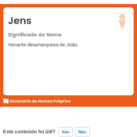
Este conteúdo foi útil?
Sim
Não