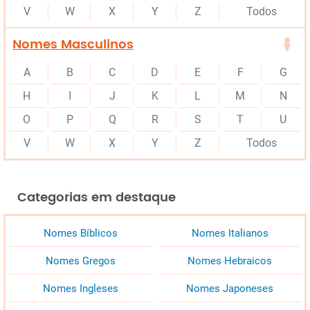
V
W
X
Y
Z
Todos
Nomes Masculinos
A
B
C
D
E
F
G
H
I
J
K
L
M
N
O
P
Q
R
S
T
U
V
W
X
Y
Z
Todos
Categorias em destaque
Nomes Bíblicos
Nomes Italianos
Nomes Gregos
Nomes Hebraicos
Nomes Ingleses
Nomes Japoneses