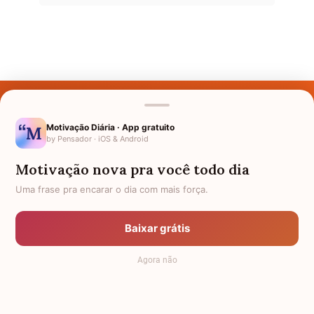
Últimos Nomes
Nomes pelo Mundo
Motivação Diária · App gratuito
by Pensador · iOS & Android
Nomes de Bebês
Motivação nova pra você todo dia
Sobre Nós
Uma frase pra encarar o dia com mais força.
Política de Privacidade
Baixar grátis
Anuncie
Agora não
Termos de Uso
Contato