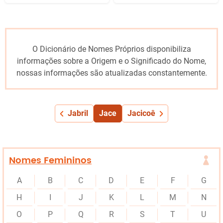
O Dicionário de Nomes Próprios disponibiliza
informações sobre a Origem e o Significado do Nome,
nossas informações são atualizadas constantemente.
Jabril
Jace
Jacicoê
Nomes Femininos
A
B
C
D
E
F
G
H
I
J
K
L
M
N
O
P
Q
R
S
T
U