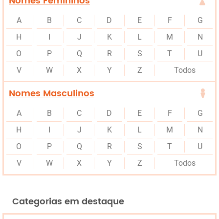
Nomes Femininos
A
B
C
D
E
F
G
H
I
J
K
L
M
N
O
P
Q
R
S
T
U
V
W
X
Y
Z
Todos
Nomes Masculinos
A
B
C
D
E
F
G
H
I
J
K
L
M
N
O
P
Q
R
S
T
U
V
W
X
Y
Z
Todos
Categorias em destaque