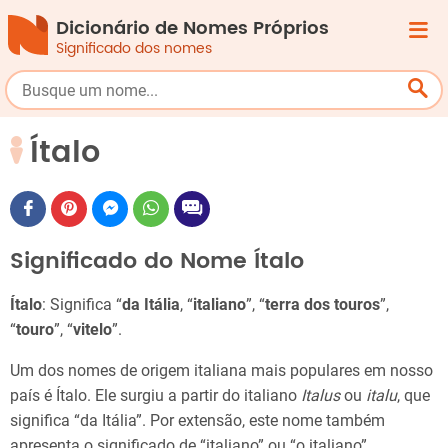
Dicionário de Nomes Próprios
Significado dos nomes
Ítalo
Significado do Nome Ítalo
Ítalo
: Significa “
da Itália
, “
italiano
”, “
terra dos touros
”,
“
touro
”, “
vitelo
”.
Um dos nomes de origem italiana mais populares em nosso
país é Ítalo. Ele surgiu a partir do italiano
Italus
ou
italu
, que
significa “da Itália”. Por extensão, este nome também
apresenta o significado de “italiano” ou “o italiano”.