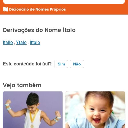
Derivações do Nome Ítalo
Itallo
,
Ytalo
,
Ittalo
Este conteúdo foi útil?
Sim
Não
Este conteúdo contém informação incorreta
Veja também
Este conteúdo não tem a informação que procuro
Outro