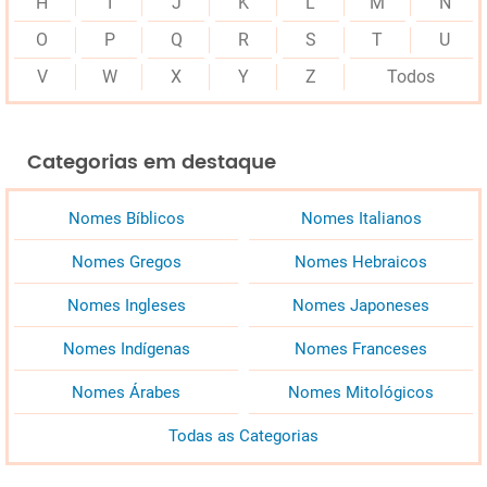
H
I
J
K
L
M
N
O
P
Q
R
S
T
U
V
W
X
Y
Z
Todos
Categorias em destaque
Nomes Bíblicos
Nomes Italianos
Nomes Gregos
Nomes Hebraicos
Nomes Ingleses
Nomes Japoneses
Nomes Indígenas
Nomes Franceses
Nomes Árabes
Nomes Mitológicos
Todas as Categorias