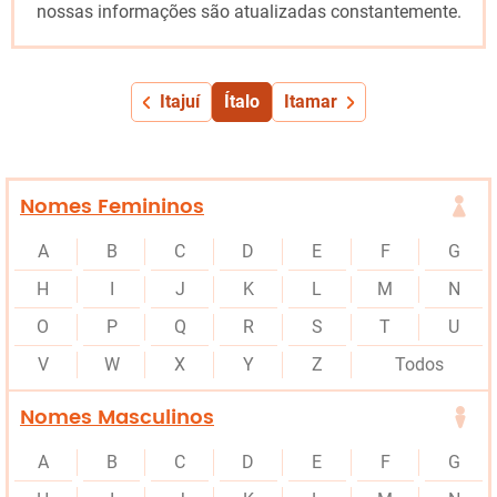
nossas informações são atualizadas constantemente.
Itajuí
Ítalo
Itamar
Nomes Femininos
A
B
C
D
E
F
G
H
I
J
K
L
M
N
O
P
Q
R
S
T
U
V
W
X
Y
Z
Todos
Nomes Masculinos
A
B
C
D
E
F
G