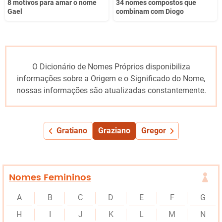
8 motivos para amar o nome
34 nomes compostos que
Gael
combinam com Diogo
O Dicionário de Nomes Próprios disponibiliza
informações sobre a Origem e o Significado do Nome,
nossas informações são atualizadas constantemente.
Gratiano
Graziano
Gregor
Nomes Femininos
A
B
C
D
E
F
G
H
I
J
K
L
M
N