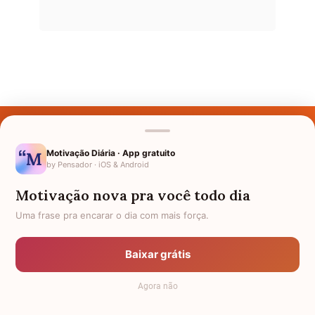
Últimos Nomes
Nomes pelo Mundo
Motivação Diária · App gratuito
by Pensador · iOS & Android
Nomes de Bebês
Motivação nova pra você todo dia
Sobre Nós
Uma frase pra encarar o dia com mais força.
Política de Privacidade
Baixar grátis
Anuncie
Agora não
Termos de Uso