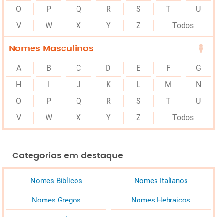
O
P
Q
R
S
T
U
V
W
X
Y
Z
Todos
Nomes Masculinos
A
B
C
D
E
F
G
H
I
J
K
L
M
N
O
P
Q
R
S
T
U
V
W
X
Y
Z
Todos
Categorias em destaque
Nomes Bíblicos
Nomes Italianos
Nomes Gregos
Nomes Hebraicos