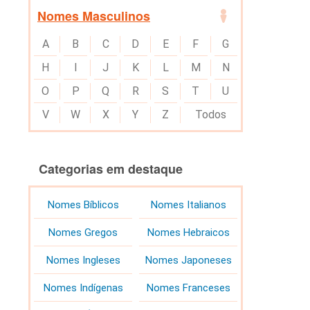
Nomes Masculinos
A
B
C
D
E
F
G
H
I
J
K
L
M
N
O
P
Q
R
S
T
U
V
W
X
Y
Z
Todos
Categorias em destaque
Nomes Bíblicos
Nomes Italianos
Nomes Gregos
Nomes Hebraicos
Nomes Ingleses
Nomes Japoneses
Nomes Indígenas
Nomes Franceses