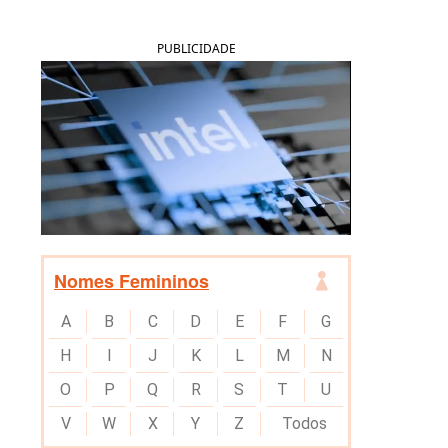
PUBLICIDADE
Nomes Femininos
A
B
C
D
E
F
G
H
I
J
K
L
M
N
O
P
Q
R
S
T
U
V
W
X
Y
Z
Todos