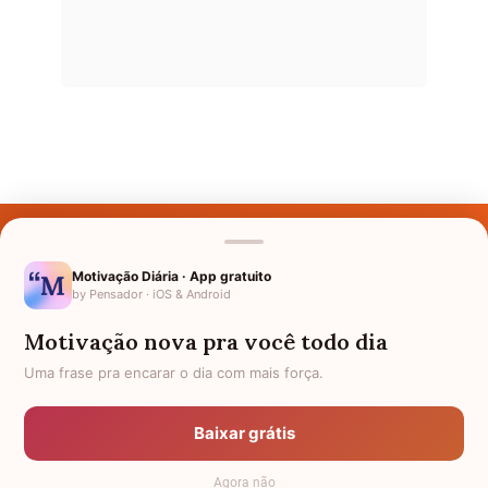
Últimos Nomes
Nomes pelo Mundo
Motivação Diária · App gratuito
by Pensador · iOS & Android
Nomes de Bebês
Motivação nova pra você todo dia
Sobre Nós
Uma frase pra encarar o dia com mais força.
Política de Privacidade
Baixar grátis
Anuncie
Agora não