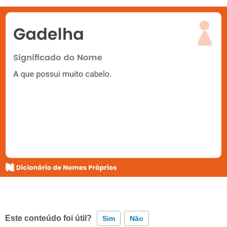
Este conteúdo foi útil?
Sim
Não