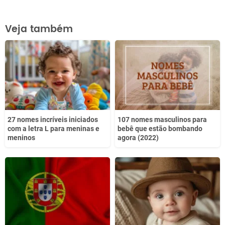
Este conteúdo contém informação incorreta
Veja também
Este conteúdo não tem a informação que procuro
Outro
27 nomes incríveis iniciados
107 nomes masculinos para
com a letra L para meninas e
bebê que estão bombando
meninos
agora (2022)