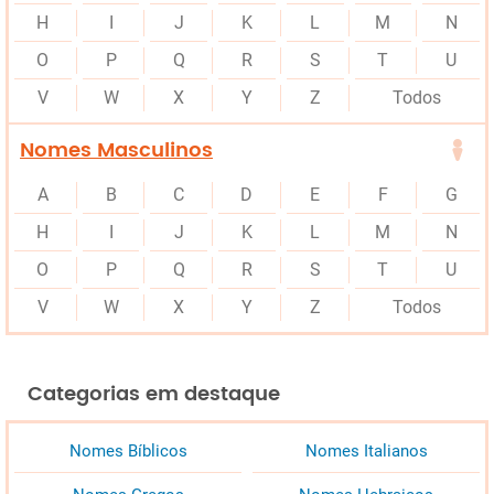
H
I
J
K
L
M
N
O
P
Q
R
S
T
U
V
W
X
Y
Z
Todos
Nomes Masculinos
A
B
C
D
E
F
G
H
I
J
K
L
M
N
O
P
Q
R
S
T
U
V
W
X
Y
Z
Todos
Categorias em destaque
Nomes Bíblicos
Nomes Italianos