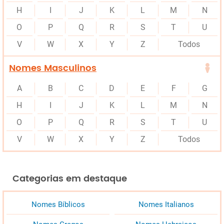
H
I
J
K
L
M
N
O
P
Q
R
S
T
U
V
W
X
Y
Z
Todos
Nomes Masculinos
A
B
C
D
E
F
G
H
I
J
K
L
M
N
O
P
Q
R
S
T
U
V
W
X
Y
Z
Todos
Categorias em destaque
Nomes Bíblicos
Nomes Italianos