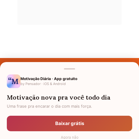
Últimos Nomes
Nomes pelo Mundo
Motivação Diária · App gratuito
by Pensador · iOS & Android
Nomes de Bebês
Motivação nova pra você todo dia
Sobre Nós
Uma frase pra encarar o dia com mais força.
Política de Privacidade
Baixar grátis
Anuncie
Agora não