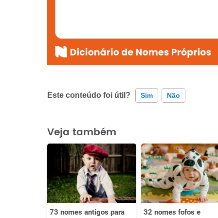
Este conteúdo foi útil?
Sim
Não
Este conteúdo contém informação incorreta
Veja também
Este conteúdo não tem a informação que procuro
Outro
73 nomes antigos para
32 nomes fofos e