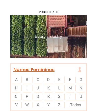
PUBLICIDADE
Nomes Femininos
A
B
C
D
E
F
G
H
I
J
K
L
M
N
O
P
Q
R
S
T
U
V
W
X
Y
Z
Todos