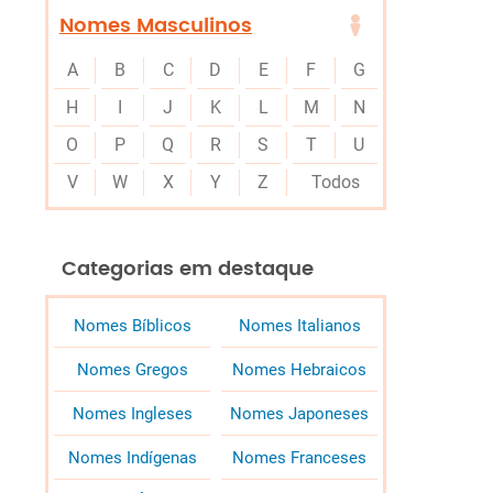
Nomes Masculinos
A
B
C
D
E
F
G
H
I
J
K
L
M
N
O
P
Q
R
S
T
U
V
W
X
Y
Z
Todos
Categorias em destaque
Nomes Bíblicos
Nomes Italianos
Nomes Gregos
Nomes Hebraicos
Nomes Ingleses
Nomes Japoneses
Nomes Indígenas
Nomes Franceses