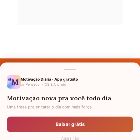
Últimos Nomes
Nomes pelo Mundo
Motivação Diária · App gratuito
by Pensador · iOS & Android
Nomes de Bebês
Motivação nova pra você todo dia
Sobre Nós
Uma frase pra encarar o dia com mais força.
Política de Privacidade
Baixar grátis
Anuncie
Agora não