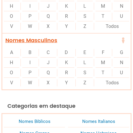
H
I
J
K
L
M
N
O
P
Q
R
S
T
U
V
W
X
Y
Z
Todos
Nomes Masculinos
A
B
C
D
E
F
G
H
I
J
K
L
M
N
O
P
Q
R
S
T
U
V
W
X
Y
Z
Todos
Categorias em destaque
Nomes Bíblicos
Nomes Italianos