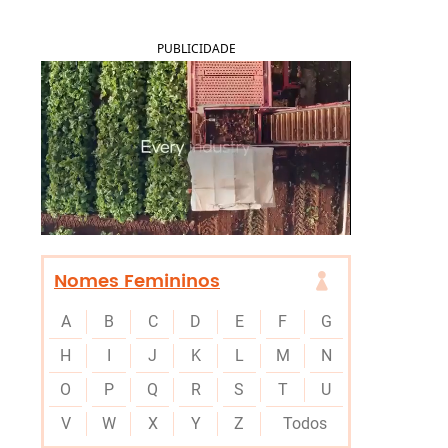
PUBLICIDADE
Nomes Femininos
A
B
C
D
E
F
G
H
I
J
K
L
M
N
O
P
Q
R
S
T
U
V
W
X
Y
Z
Todos