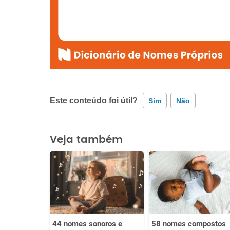
Este conteúdo foi útil?
Sim
Não
Este conteúdo contém informação incorreta
Veja também
Este conteúdo não tem a informação que procuro
Outro
44 nomes sonoros e
58 nomes compostos