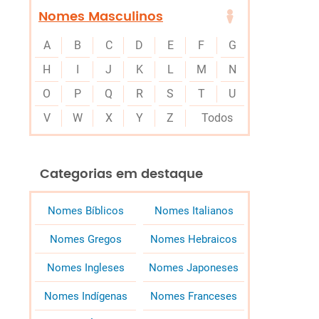
Nomes Masculinos
A
B
C
D
E
F
G
H
I
J
K
L
M
N
O
P
Q
R
S
T
U
V
W
X
Y
Z
Todos
Categorias em destaque
Nomes Bíblicos
Nomes Italianos
Nomes Gregos
Nomes Hebraicos
Nomes Ingleses
Nomes Japoneses
Nomes Indígenas
Nomes Franceses