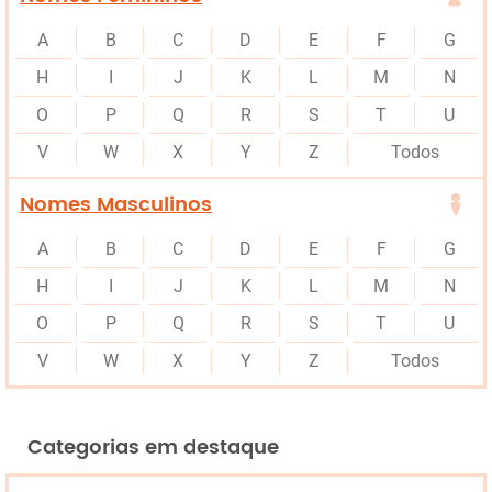
A
B
C
D
E
F
G
H
I
J
K
L
M
N
O
P
Q
R
S
T
U
V
W
X
Y
Z
Todos
Nomes Masculinos
A
B
C
D
E
F
G
H
I
J
K
L
M
N
O
P
Q
R
S
T
U
V
W
X
Y
Z
Todos
Categorias em destaque