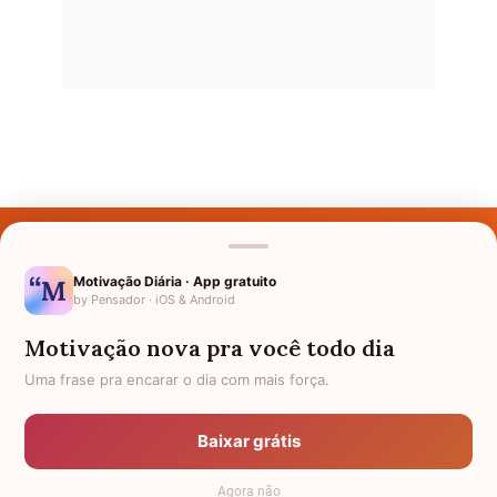
Últimos Nomes
Nomes pelo Mundo
Motivação Diária · App gratuito
by Pensador · iOS & Android
Nomes de Bebês
Motivação nova pra você todo dia
Sobre Nós
Uma frase pra encarar o dia com mais força.
Política de Privacidade
Baixar grátis
Anuncie
Agora não