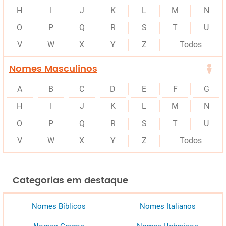
H
I
J
K
L
M
N
O
P
Q
R
S
T
U
V
W
X
Y
Z
Todos
Nomes Masculinos
A
B
C
D
E
F
G
H
I
J
K
L
M
N
O
P
Q
R
S
T
U
V
W
X
Y
Z
Todos
Categorias em destaque
Nomes Bíblicos
Nomes Italianos