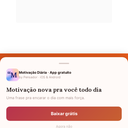
Últimos Nomes
Nomes pelo Mundo
Motivação Diária · App gratuito
by Pensador · iOS & Android
Nomes de Bebês
Motivação nova pra você todo dia
Sobre Nós
Uma frase pra encarar o dia com mais força.
Política de Privacidade
Baixar grátis
Anuncie
Agora não