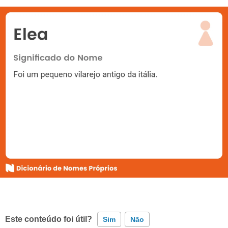
Este conteúdo foi útil?
Sim
Não