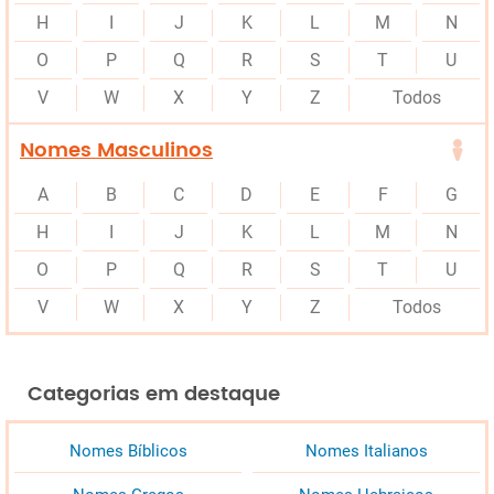
H
I
J
K
L
M
N
O
P
Q
R
S
T
U
V
W
X
Y
Z
Todos
Nomes Masculinos
A
B
C
D
E
F
G
H
I
J
K
L
M
N
O
P
Q
R
S
T
U
V
W
X
Y
Z
Todos
Categorias em destaque
Nomes Bíblicos
Nomes Italianos