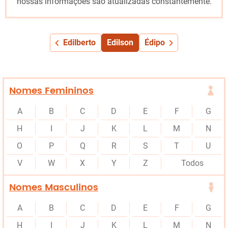
nossas informações são atualizadas constantemente.
Edilberto
Edilson
Édipo
Nomes Femininos
A
B
C
D
E
F
G
H
I
J
K
L
M
N
O
P
Q
R
S
T
U
V
W
X
Y
Z
Todos
Nomes Masculinos
A
B
C
D
E
F
G
H
I
J
K
L
M
N