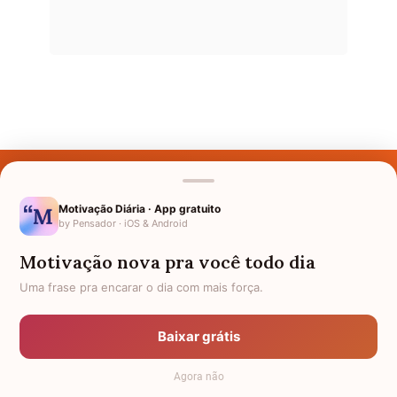
Últimos Nomes
Nomes pelo Mundo
Motivação Diária · App gratuito
by Pensador · iOS & Android
Nomes de Bebês
Motivação nova pra você todo dia
Sobre Nós
Uma frase pra encarar o dia com mais força.
Política de Privacidade
Baixar grátis
Anuncie
Agora não
Termos de Uso