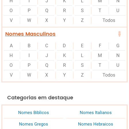
H
I
J
K
L
M
N
O
P
Q
R
S
T
U
V
W
X
Y
Z
Todos
Nomes Masculinos
A
B
C
D
E
F
G
H
I
J
K
L
M
N
O
P
Q
R
S
T
U
V
W
X
Y
Z
Todos
Categorias em destaque
Nomes Bíblicos
Nomes Italianos
Nomes Gregos
Nomes Hebraicos