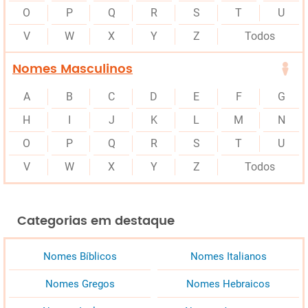
O
P
Q
R
S
T
U
V
W
X
Y
Z
Todos
Nomes Masculinos
A
B
C
D
E
F
G
H
I
J
K
L
M
N
O
P
Q
R
S
T
U
V
W
X
Y
Z
Todos
Categorias em destaque
Nomes Bíblicos
Nomes Italianos
Nomes Gregos
Nomes Hebraicos