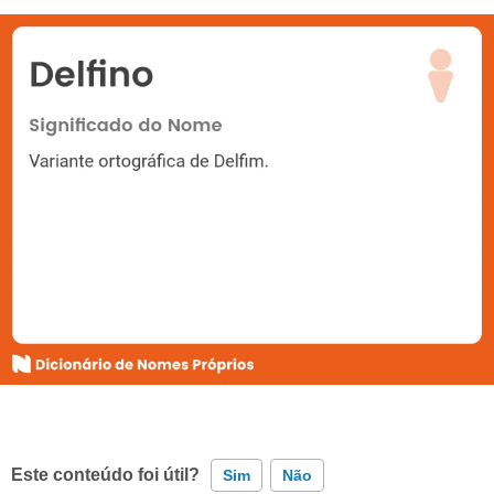
Este conteúdo foi útil?
Sim
Não