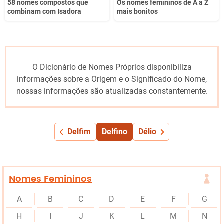
58 nomes compostos que
Os nomes femininos de A a Z
combinam com Isadora
mais bonitos
O Dicionário de Nomes Próprios disponibiliza
informações sobre a Origem e o Significado do Nome,
nossas informações são atualizadas constantemente.
Delfim
Delfino
Délio
Nomes Femininos
A
B
C
D
E
F
G
H
I
J
K
L
M
N