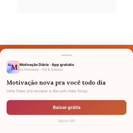
Últimos Nomes
Nomes pelo Mundo
Motivação Diária · App gratuito
by Pensador · iOS & Android
Nomes de Bebês
Motivação nova pra você todo dia
Sobre Nós
Uma frase pra encarar o dia com mais força.
Política de Privacidade
Baixar grátis
Anuncie
Agora não
Termos de Uso