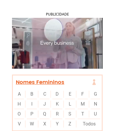
PUBLICIDADE
Nomes Femininos
A
B
C
D
E
F
G
H
I
J
K
L
M
N
O
P
Q
R
S
T
U
V
W
X
Y
Z
Todos