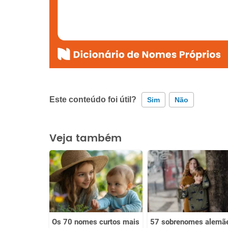
Este conteúdo foi útil?
Sim
Não
Este conteúdo contém informação incorreta
Veja também
Este conteúdo não tem a informação que procuro
Outro
Os 70 nomes curtos mais
57 sobrenomes alemã