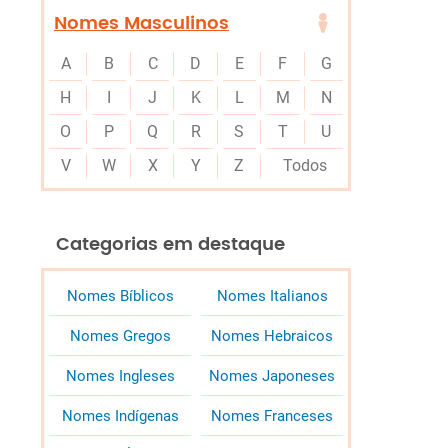
Nomes Masculinos
A
B
C
D
E
F
G
H
I
J
K
L
M
N
O
P
Q
R
S
T
U
V
W
X
Y
Z
Todos
Categorias em destaque
Nomes Bíblicos
Nomes Italianos
Nomes Gregos
Nomes Hebraicos
Nomes Ingleses
Nomes Japoneses
Nomes Indígenas
Nomes Franceses