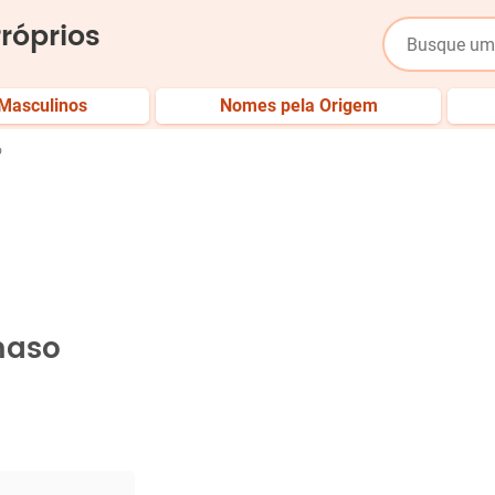
róprios
Masculinos
Nomes pela Origem
o
maso