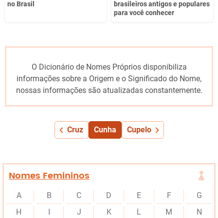
no Brasil
brasileiros antigos e populares
para você conhecer
O Dicionário de Nomes Próprios disponibiliza
informações sobre a Origem e o Significado do Nome,
nossas informações são atualizadas constantemente.
Cruz
Cunha
Cupelo
Nomes Femininos
A
B
C
D
E
F
G
H
I
J
K
L
M
N