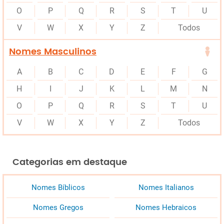
O
P
Q
R
S
T
U
V
W
X
Y
Z
Todos
Nomes Masculinos
A
B
C
D
E
F
G
H
I
J
K
L
M
N
O
P
Q
R
S
T
U
V
W
X
Y
Z
Todos
Categorias em destaque
Nomes Bíblicos
Nomes Italianos
Nomes Gregos
Nomes Hebraicos