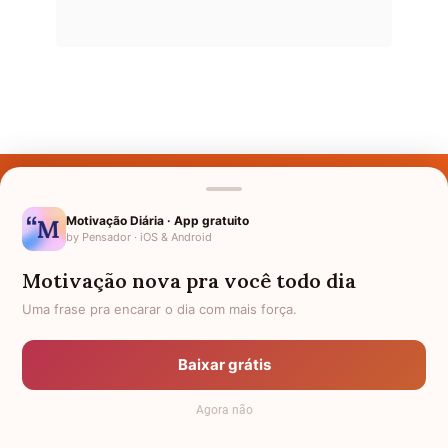
Últimos Nomes
Nomes pelo Mundo
Motivação Diária · App gratuito
by Pensador · iOS & Android
Nomes de Bebês
Motivação nova pra você todo dia
Sobre Nós
Uma frase pra encarar o dia com mais força.
Política de Privacidade
Baixar grátis
Anuncie
Agora não
Termos de Uso