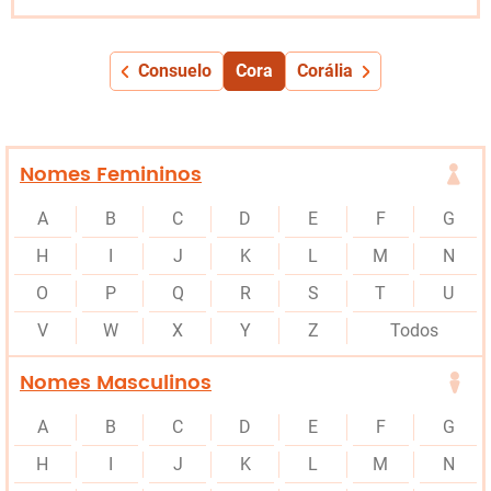
Consuelo
Cora
Corália
Nomes Femininos
A
B
C
D
E
F
G
H
I
J
K
L
M
N
O
P
Q
R
S
T
U
V
W
X
Y
Z
Todos
Nomes Masculinos
A
B
C
D
E
F
G
H
I
J
K
L
M
N