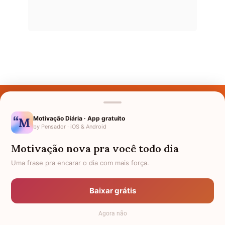
Últimos Nomes
Nomes pelo Mundo
Motivação Diária · App gratuito
by Pensador · iOS & Android
Nomes de Bebês
Motivação nova pra você todo dia
Sobre Nós
Uma frase pra encarar o dia com mais força.
Política de Privacidade
Baixar grátis
Anuncie
Agora não
Termos de Uso