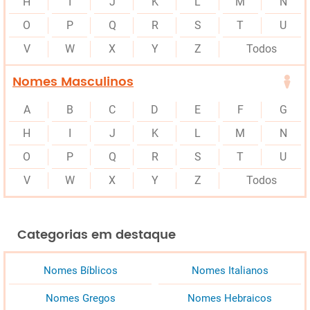
H
I
J
K
L
M
N
O
P
Q
R
S
T
U
V
W
X
Y
Z
Todos
Nomes Masculinos
A
B
C
D
E
F
G
H
I
J
K
L
M
N
O
P
Q
R
S
T
U
V
W
X
Y
Z
Todos
Categorias em destaque
Nomes Bíblicos
Nomes Italianos
Nomes Gregos
Nomes Hebraicos