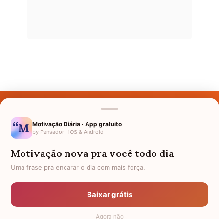
Últimos Nomes
Nomes pelo Mundo
Motivação Diária · App gratuito
by Pensador · iOS & Android
Nomes de Bebês
Motivação nova pra você todo dia
Sobre Nós
Uma frase pra encarar o dia com mais força.
Política de Privacidade
Baixar grátis
Anuncie
Agora não