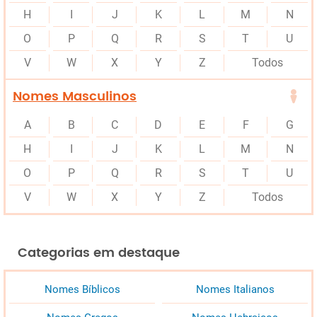
H
I
J
K
L
M
N
O
P
Q
R
S
T
U
V
W
X
Y
Z
Todos
Nomes Masculinos
A
B
C
D
E
F
G
H
I
J
K
L
M
N
O
P
Q
R
S
T
U
V
W
X
Y
Z
Todos
Categorias em destaque
Nomes Bíblicos
Nomes Italianos