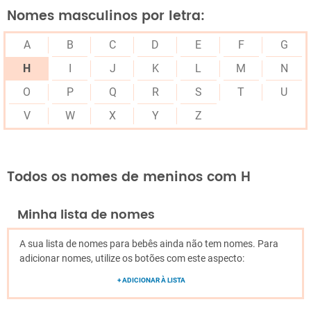
Nomes masculinos por letra:
A
B
C
D
E
F
G
H
I
J
K
L
M
N
O
P
Q
R
S
T
U
V
W
X
Y
Z
Todos os nomes de meninos com H
Minha lista de nomes
A sua lista de nomes para bebês ainda não tem nomes. Para
adicionar nomes, utilize os botões com este aspecto:
+ ADICIONAR À LISTA