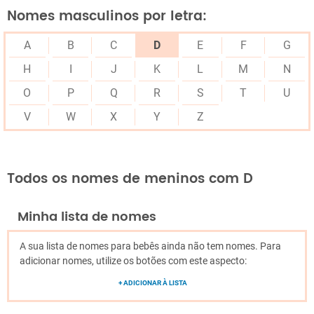
Nomes masculinos por letra:
A
B
C
D
E
F
G
H
I
J
K
L
M
N
O
P
Q
R
S
T
U
V
W
X
Y
Z
Todos os nomes de meninos com D
Minha lista de nomes
A sua lista de nomes para bebês ainda não tem nomes. Para
adicionar nomes, utilize os botões com este aspecto:
+ ADICIONAR À LISTA