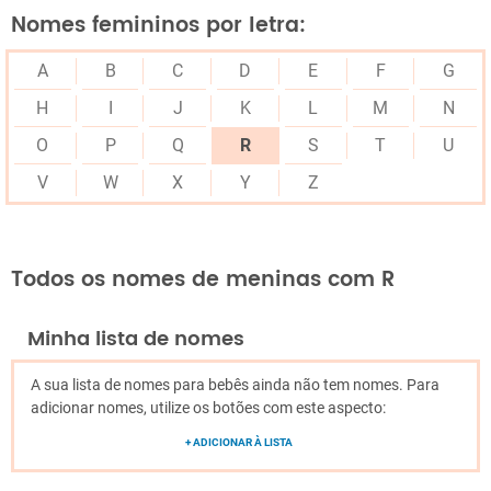
Nomes femininos por letra:
A
B
C
D
E
F
G
H
I
J
K
L
M
N
O
P
Q
R
S
T
U
V
W
X
Y
Z
Todos os nomes de meninas com R
Minha lista de nomes
A sua lista de nomes para bebês ainda não tem nomes. Para
adicionar nomes, utilize os botões com este aspecto:
+ ADICIONAR À LISTA