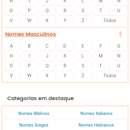
H
I
J
K
L
M
N
O
P
Q
R
S
T
U
V
W
X
Y
Z
Todos
Nomes Masculinos
A
B
C
D
E
F
G
H
I
J
K
L
M
N
O
P
Q
R
S
T
U
V
W
X
Y
Z
Todos
Categorias em destaque
Nomes Bíblicos
Nomes Italianos
Nomes Gregos
Nomes Hebraicos