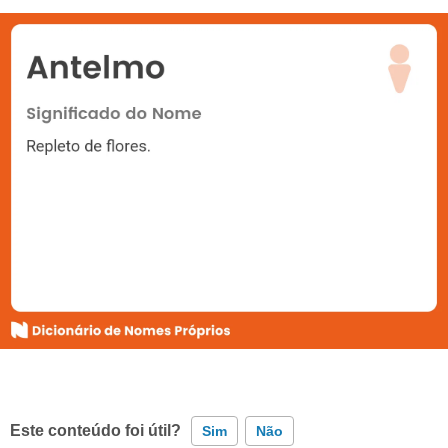
Este conteúdo foi útil?
Sim
Não