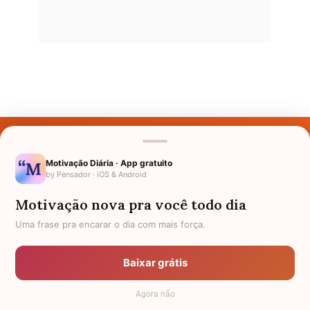
Últimos Nomes
Nomes pelo Mundo
Motivação Diária · App gratuito
by Pensador · iOS & Android
Nomes de Bebês
Motivação nova pra você todo dia
Sobre Nós
Uma frase pra encarar o dia com mais força.
Política de Privacidade
Baixar grátis
Anuncie
Agora não
Termos de Uso