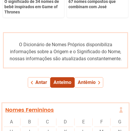
O significado de 34 nomes de
67 nomes compostos que
bebê inspirados em Game of
combinam com José
Thrones
O Dicionário de Nomes Próprios disponibiliza
informações sobre a Origem e o Significado do Nome,
nossas informações são atualizadas constantemente.
Antar
Antelmo
Antêmio
Nomes Femininos
A
B
C
D
E
F
G