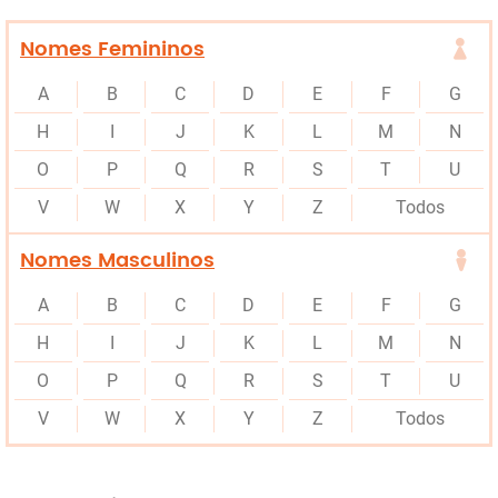
Nomes Femininos
A
B
C
D
E
F
G
H
I
J
K
L
M
N
O
P
Q
R
S
T
U
V
W
X
Y
Z
Todos
Nomes Masculinos
A
B
C
D
E
F
G
H
I
J
K
L
M
N
O
P
Q
R
S
T
U
V
W
X
Y
Z
Todos