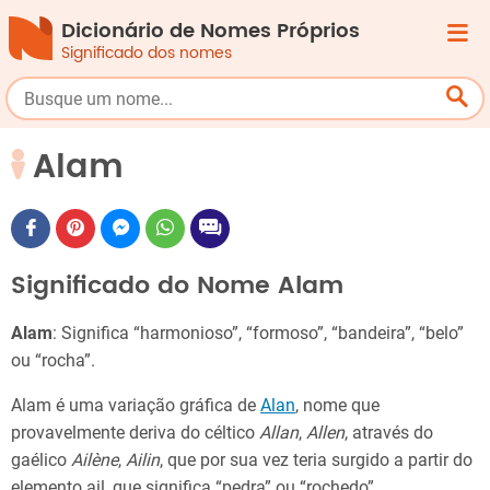
Dicionário de Nomes Próprios
Significado dos nomes
Alam
Significado do Nome Alam
Alam
: Significa “harmonioso”, “formoso”, “bandeira”, “belo”
ou “rocha”.
Alam é uma variação gráfica de
Alan
, nome que
provavelmente deriva do céltico
Allan
,
Allen
, através do
gaélico
Ailène
,
Ailin
, que por sua vez teria surgido a partir do
elemento ail, que significa “pedra” ou “rochedo”.