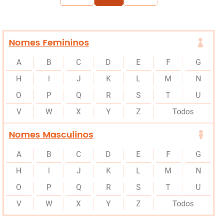
Nomes Femininos
A
B
C
D
E
F
G
H
I
J
K
L
M
N
O
P
Q
R
S
T
U
V
W
X
Y
Z
Todos
Nomes Masculinos
A
B
C
D
E
F
G
H
I
J
K
L
M
N
O
P
Q
R
S
T
U
V
W
X
Y
Z
Todos