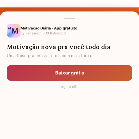
Últimos Nomes
Nomes pelo Mundo
Motivação Diária · App gratuito
by Pensador · iOS & Android
Nomes de Bebês
Motivação nova pra você todo dia
Sobre Nós
Uma frase pra encarar o dia com mais força.
Política de Privacidade
Baixar grátis
Anuncie
Agora não
Termos de Uso
Contato
RSS
Significado dos Nomes
-
Dicionário de Nomes Próprios
© 2008 - 2026
7Graus
.