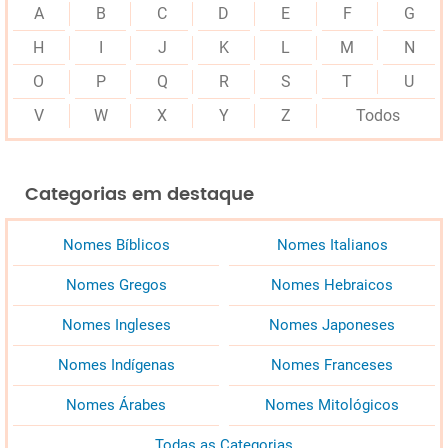
A
B
C
D
E
F
G
H
I
J
K
L
M
N
O
P
Q
R
S
T
U
V
W
X
Y
Z
Todos
Categorias em destaque
Nomes Bíblicos
Nomes Italianos
Nomes Gregos
Nomes Hebraicos
Nomes Ingleses
Nomes Japoneses
Nomes Indígenas
Nomes Franceses
Nomes Árabes
Nomes Mitológicos
Todas as Categorias