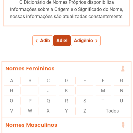
O Dicionário de Nomes Próprios disponibiliza
informações sobre a Origem e o Significado do Nome,
nossas informações são atualizadas constantemente.
Adib
Adiel
Adigênio
Nomes Femininos
A
B
C
D
E
F
G
H
I
J
K
L
M
N
O
P
Q
R
S
T
U
V
W
X
Y
Z
Todos
Nomes Masculinos