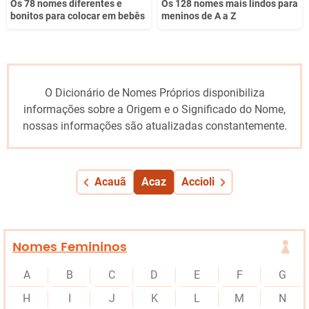
Os 78 nomes diferentes e
Os 128 nomes mais lindos para
bonitos para colocar em bebês
meninos de A a Z
O Dicionário de Nomes Próprios disponibiliza
informações sobre a Origem e o Significado do Nome,
nossas informações são atualizadas constantemente.
Acauã
Acaz
Accioli
Nomes Femininos
A
B
C
D
E
F
G
H
I
J
K
L
M
N