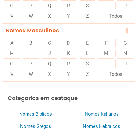
O
P
Q
R
S
T
U
V
W
X
Y
Z
Todos
Nomes Masculinos
A
B
C
D
E
F
G
H
I
J
K
L
M
N
O
P
Q
R
S
T
U
V
W
X
Y
Z
Todos
Categorias em destaque
Nomes Bíblicos
Nomes Italianos
Nomes Gregos
Nomes Hebraicos