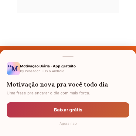
Últimos Nomes
Nomes pelo Mundo
Motivação Diária · App gratuito
by Pensador · iOS & Android
Nomes de Bebês
Motivação nova pra você todo dia
Sobre Nós
Uma frase pra encarar o dia com mais força.
Política de Privacidade
Baixar grátis
Anuncie
Agora não
Termos de Uso