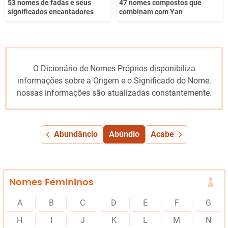
53 nomes de fadas e seus
47 nomes compostos que
significados encantadores
combinam com Yan
O Dicionário de Nomes Próprios disponibiliza
informações sobre a Origem e o Significado do Nome,
nossas informações são atualizadas constantemente.
Abundâncio
Abúndio
Acabe
Nomes Femininos
A
B
C
D
E
F
G
H
I
J
K
L
M
N