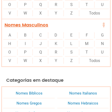
O
P
Q
R
S
T
U
V
W
X
Y
Z
Todos
Nomes Masculinos
A
B
C
D
E
F
G
H
I
J
K
L
M
N
O
P
Q
R
S
T
U
V
W
X
Y
Z
Todos
Categorias em destaque
Nomes Bíblicos
Nomes Italianos
Nomes Gregos
Nomes Hebraicos