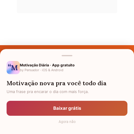
Últimos Nomes
Nomes pelo Mundo
Motivação Diária · App gratuito
by Pensador · iOS & Android
Nomes de Bebês
Motivação nova pra você todo dia
Sobre Nós
Uma frase pra encarar o dia com mais força.
Política de Privacidade
Baixar grátis
Anuncie
Agora não
Termos de Uso