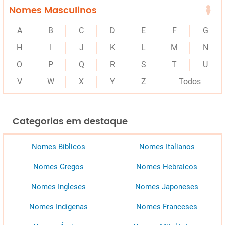
Nomes Masculinos
A
B
C
D
E
F
G
H
I
J
K
L
M
N
O
P
Q
R
S
T
U
V
W
X
Y
Z
Todos
Categorias em destaque
Nomes Bíblicos
Nomes Italianos
Nomes Gregos
Nomes Hebraicos
Nomes Ingleses
Nomes Japoneses
Nomes Indígenas
Nomes Franceses