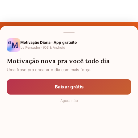
Últimos Nomes
Nomes pelo Mundo
Motivação Diária · App gratuito
by Pensador · iOS & Android
Nomes de Bebês
Motivação nova pra você todo dia
Sobre Nós
Uma frase pra encarar o dia com mais força.
Política de Privacidade
Baixar grátis
Anuncie
Agora não
Termos de Uso
Contato
RSS