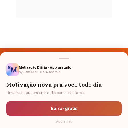
Últimos Nomes
Nomes pelo Mundo
Motivação Diária · App gratuito
by Pensador · iOS & Android
Nomes de Bebês
Motivação nova pra você todo dia
Sobre Nós
Uma frase pra encarar o dia com mais força.
Política de Privacidade
Baixar grátis
Anuncie
Agora não
Termos de Uso