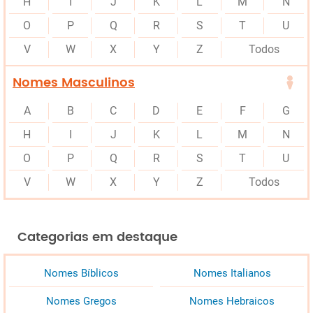
H
I
J
K
L
M
N
O
P
Q
R
S
T
U
V
W
X
Y
Z
Todos
Nomes Masculinos
A
B
C
D
E
F
G
H
I
J
K
L
M
N
O
P
Q
R
S
T
U
V
W
X
Y
Z
Todos
Categorias em destaque
Nomes Bíblicos
Nomes Italianos
Nomes Gregos
Nomes Hebraicos