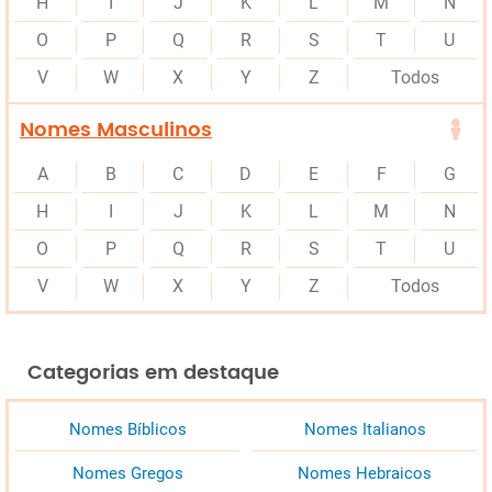
H
I
J
K
L
M
N
O
P
Q
R
S
T
U
V
W
X
Y
Z
Todos
Nomes Masculinos
A
B
C
D
E
F
G
H
I
J
K
L
M
N
O
P
Q
R
S
T
U
V
W
X
Y
Z
Todos
Categorias em destaque
Nomes Bíblicos
Nomes Italianos
Nomes Gregos
Nomes Hebraicos