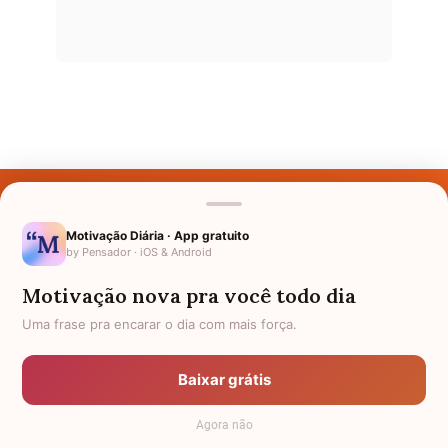
Últimos Nomes
Nomes pelo Mundo
Motivação Diária · App gratuito
by Pensador · iOS & Android
Nomes de Bebês
Motivação nova pra você todo dia
Sobre Nós
Uma frase pra encarar o dia com mais força.
Política de Privacidade
Baixar grátis
Anuncie
Agora não
Termos de Uso