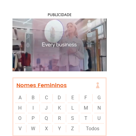
PUBLICIDADE
Nomes Femininos
A
B
C
D
E
F
G
H
I
J
K
L
M
N
O
P
Q
R
S
T
U
V
W
X
Y
Z
Todos