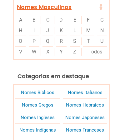
Nomes Masculinos
A
B
C
D
E
F
G
H
I
J
K
L
M
N
O
P
Q
R
S
T
U
V
W
X
Y
Z
Todos
Categorias em destaque
Nomes Bíblicos
Nomes Italianos
Nomes Gregos
Nomes Hebraicos
Nomes Ingleses
Nomes Japoneses
Nomes Indígenas
Nomes Franceses