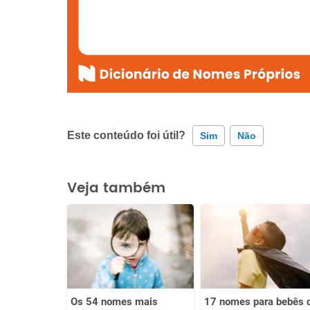
Este conteúdo foi útil?
Sim
Não
Este conteúdo contém informação incorreta
Veja também
Este conteúdo não tem a informação que procuro
Outro
Os 54 nomes mais
17 nomes para bebês 